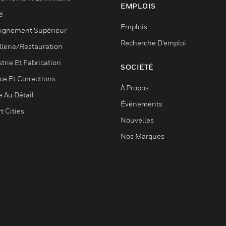
EMPLOIS
é
Emplois
ignement Supérieur
Recherche D'emploi
llerie/Restauration
trie Et Fabrication
SOCIÉTÉ
ce Et Corrections
À Propos
e Au Détail
Événements
t Cities
Nouvelles
Nos Marques