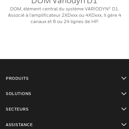
DOM Variodyn D1
DOM, élément central du système VARIODYN® D1.
Associé à l'amplificateur 2XDxxx ou 4XDxxx, Il gère 4
canaux et 8 ou 24 lignes de HP.
PRODUITS
toggle view
SOLUTIONS
toggle view
SECTEURS
toggle view
ASSISTANCE