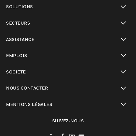
toggle view
SOLUTIONS
toggle view
SECTEURS
toggle view
ASSISTANCE
toggle view
EMPLOIS
toggle view
SOCIÉTÉ
toggle view
NOUS CONTACTER
toggle view
MENTIONS LÉGALES
toggle view
SUIVEZ-NOUS