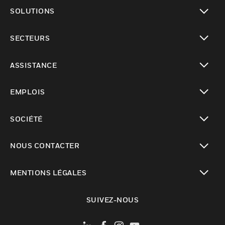
toggle view
SOLUTIONS
toggle view
SECTEURS
toggle view
ASSISTANCE
toggle view
EMPLOIS
toggle view
SOCIÉTÉ
toggle view
NOUS CONTACTER
toggle view
MENTIONS LÉGALES
toggle view
SUIVEZ-NOUS