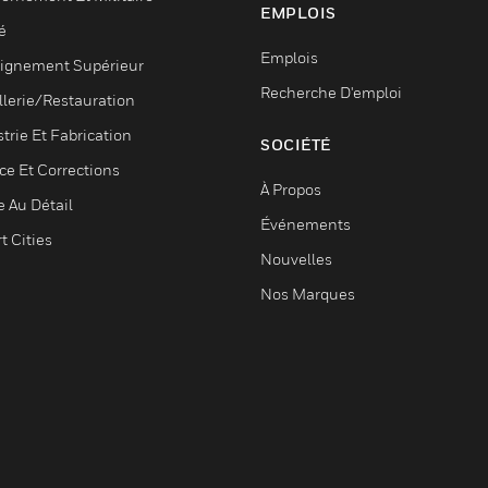
EMPLOIS
é
Emplois
ignement Supérieur
Recherche D'emploi
llerie/Restauration
trie Et Fabrication
SOCIÉTÉ
ce Et Corrections
À Propos
e Au Détail
Événements
t Cities
Nouvelles
Nos Marques