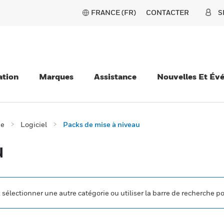
FRANCE (FR)
CONTACTER
S
ation
Marques
Assistance
Nouvelles Et Év
ie
Logiciel
Packs de mise à niveau
u
z sélectionner une autre catégorie ou utiliser la barre de recherche p