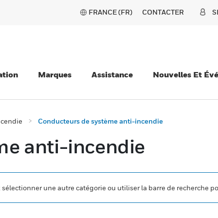
FRANCE (FR)
CONTACTER
S
ation
Marques
Assistance
Nouvelles Et Év
ncendie
Conducteurs de système anti-incendie
e anti-incendie
z sélectionner une autre catégorie ou utiliser la barre de recherche p