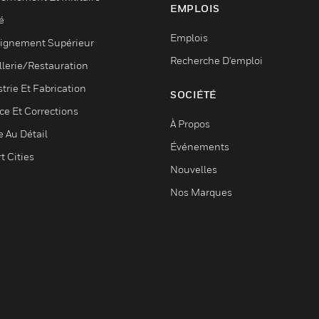
EMPLOIS
é
Emplois
ignement Supérieur
Recherche D'emploi
llerie/Restauration
trie Et Fabrication
SOCIÉTÉ
ce Et Corrections
À Propos
e Au Détail
Événements
t Cities
Nouvelles
Nos Marques