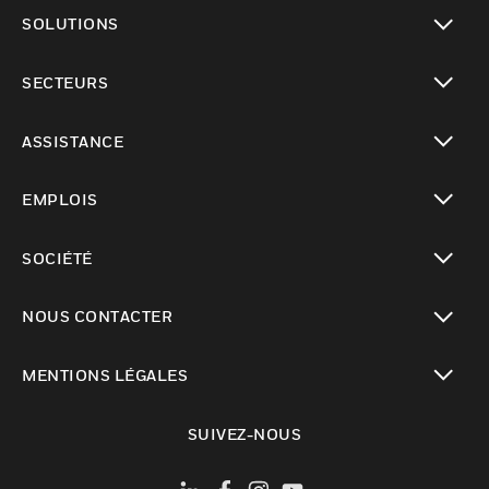
toggle view
SOLUTIONS
toggle view
SECTEURS
toggle view
ASSISTANCE
toggle view
EMPLOIS
toggle view
SOCIÉTÉ
toggle view
NOUS CONTACTER
toggle view
MENTIONS LÉGALES
toggle view
SUIVEZ-NOUS