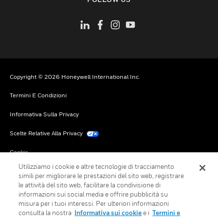
Copyright © 2026 Honeywell International Inc.
Termini E Condizioni
Informativa Sulla Privacy
Scelte Relative Alla Privacy
Cookie
Utilizziamo i cookie e altre tecnologie di tracciamento
Annulla Sottoscrizione Globale
simili per migliorare le prestazioni del sito web, registrare
le attività del sito web, facilitare la condivisione di
informazioni sui social media e offrire pubblicità su
misura per i tuoi interessi. Per ulteriori informazioni
consulta la nostra
Informativa sui cookie
e i
Termini e