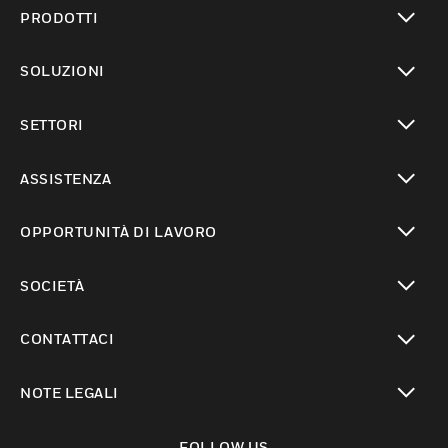
PRODOTTI
toggle view
SOLUZIONI
toggle view
SETTORI
toggle view
ASSISTENZA
toggle view
OPPORTUNITÀ DI LAVORO
toggle view
SOCIETÀ
toggle view
CONTATTACI
toggle view
NOTE LEGALI
toggle view
FOLLOW US