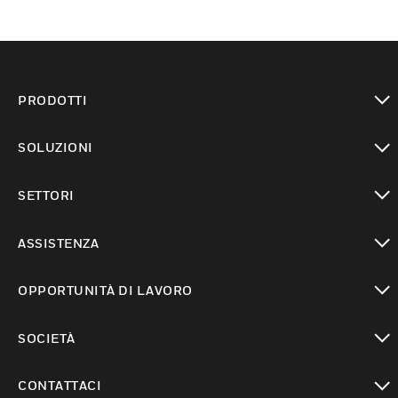
PRODOTTI
toggle view
SOLUZIONI
toggle view
SETTORI
toggle view
ASSISTENZA
toggle view
OPPORTUNITÀ DI LAVORO
toggle view
SOCIETÀ
toggle view
CONTATTACI