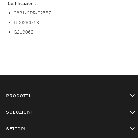
Certificazioni:
2831-CPR-F2557
B.00293/19
G219062
PRODOTTI
toggle view
SOLUZIONI
toggle view
SETTORI