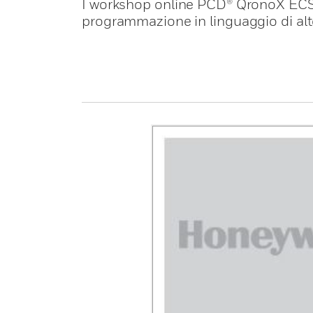
I workshop online PCD® QronoX ECS 
programmazione in linguaggio di al