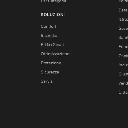
Per Categoria
Edif
Data
SOLUZIONI
Istru
Comfort
Gove
Incendio
Sani
Edifici Sicuri
Educ
Ottimizzazione
Ospit
Protezione
Indu
Sicurezza
Giust
Servizi
Vendi
Città