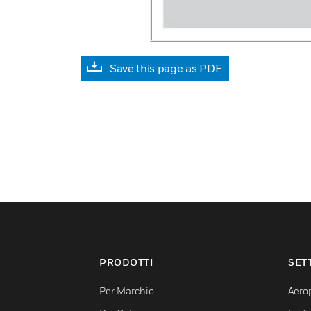
Save this page as PDF
PRODOTTI
SET
Per Marchio
Aerop