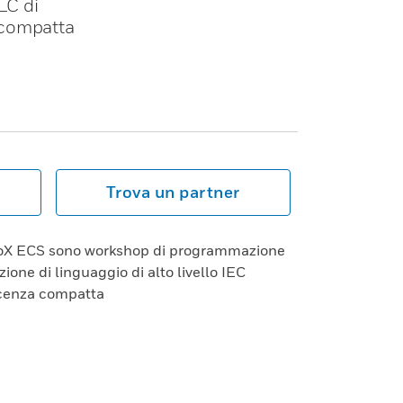
LC di
 compatta
Trova un partner
noX ECS sono workshop di programmazione
one di linguaggio di alto livello IEC
cenza compatta