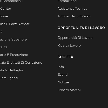
ici Commerciali
Formazione
 Center
Assistenza Tecnica
zione
Tutorial Del Sito Web
rno E Forze Armate
OPPORTUNITÀ DI LAVORO
tà
Opportunità Di Lavoro
azione Superiore
Ricerca Lavoro
alità
stria E Produzione
SOCIETÀ
izia E Istituti Di Correzione
Info
ta Al Dettaglio
Eventi
 Intelligenti
Notizie
I Nostri Marchi