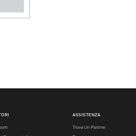
TORI
ASSISTENZA
orti
Trova Un Partner