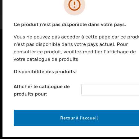
fil, le tout en tirant parti de la technologie
révolutionnaire T1L à paires torsadées
Ce produit n'est pas disponible dans votre pays.
Vous ne pouvez pas accéder à cette page car ce prod
n’est pas disponible dans votre pays actuel. Pour
PRODUITS
consulter ce produit, veuillez modifier l’affichage de
votre catalogue de produits
toggle view
SOLUTIONS
Disponibilité des produits:
toggle view
SECTEURS
Afficher le catalogue de
produits pour:
toggle view
ASSISTANCE
toggle view
EMPLOIS
Retour à l’accueil
toggle view
SOCIÉTÉ