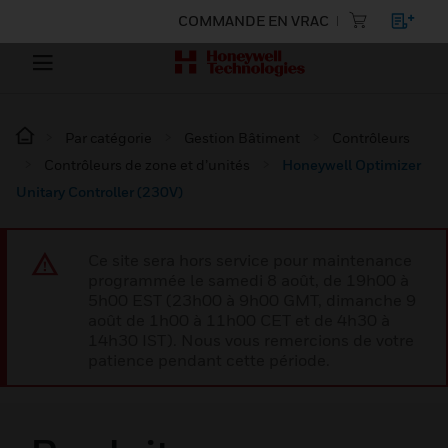
COMMANDE EN VRAC
Par catégorie
Gestion Bâtiment
Contrôleurs
Contrôleurs de zone et d’unités
Honeywell Optimizer
Unitary Controller (230V)
Ce site sera hors service pour maintenance
programmée le samedi 8 août, de 19h00 à
5h00 EST (23h00 à 9h00 GMT, dimanche 9
août de 1h00 à 11h00 CET et de 4h30 à
14h30 IST). Nous vous remercions de votre
patience pendant cette période.