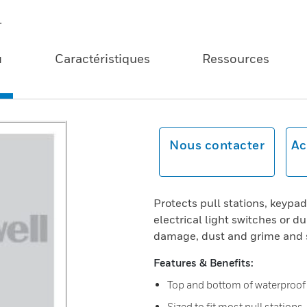
.
u
Caractéristiques
Ressources
Nous contacter
Ac
Protects pull stations, keypa
electrical light switches or 
damage, dust and grime and s
Features & Benefits:
Top and bottom of waterproof 
Sized to fit most pull stations.