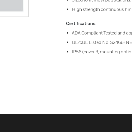
High strength continuous hin
Certifications:
ADA Compliant Tested and app
UL/cUL Listed No. S2466 (NEM
IP56 (cover 3, mounting options