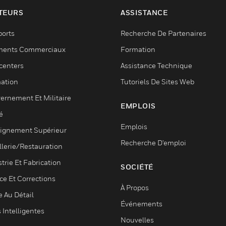
TEURS
ASSISTANCE
ports
Recherche De Partenaires
ments Commerciaux
Formation
centers
Assistance Technique
ation
Tutoriels De Sites Web
ernement Et Militaire
EMPLOIS
é
Emplois
ignement Supérieur
Recherche D'emploi
llerie/Restauration
trie Et Fabrication
SOCIÉTÉ
ce Et Corrections
À Propos
e Au Détail
Événements
s Intelligentes
Nouvelles