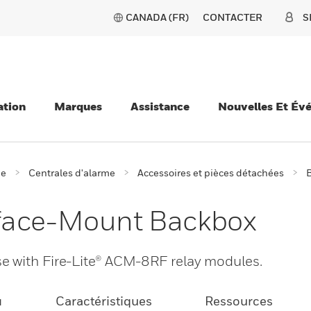
CANADA (FR)
CONTACTER
S
ation
Marques
Assistance
Nouvelles Et Év
ie
Centrales d'alarme
Accessoires et pièces détachées
B
face-Mount Backbox
e with Fire-Lite® ACM-8RF relay modules.
u
Caractéristiques
Ressources