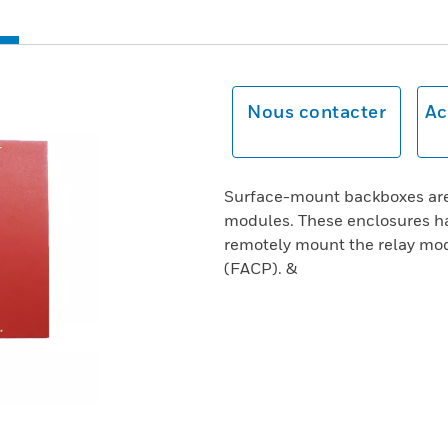
Nous contacter
Ac
Surface-mount backboxes are 
modules. These enclosures ha
remotely mount the relay mod
(FACP). &