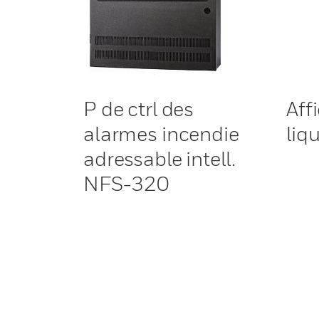
P de ctrl des
Aff
alarmes incendie
liq
adressable intell.
NFS-320