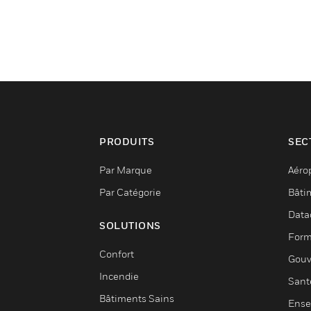
PRODUITS
SEC
Par Marque
Aéro
Par Catégorie
Bâti
Data
SOLUTIONS
Form
Confort
Gouv
Incendie
Sant
Bâtiments Sains
Ense