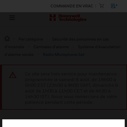
COMMANDE EN VRAC
Par catégorie
Sécurité des personnes en cas
d’incendie
Centrales d'alarme
Système d'évacutation
d'alarme vocale
Radio Microphone Set
Ce site sera hors service pour maintenance
programmée le samedi 8 août, de 19h00 à
5h00 EST (23h00 à 9h00 GMT, dimanche 9
août de 1h00 à 11h00 CET et de 4h30 à
14h30 IST). Nous vous remercions de votre
patience pendant cette période.