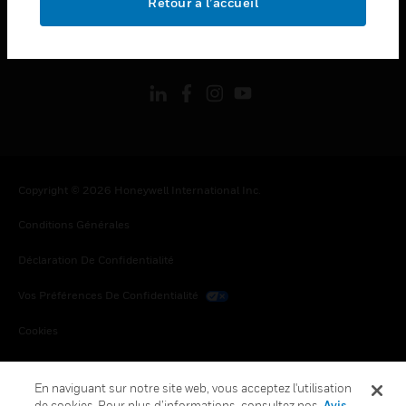
Retour à l’accueil
toggle view
SUIVEZ-NOUS
Copyright © 2026 Honeywell International Inc.
Conditions Générales
Déclaration De Confidentialité
Vos Préférences De Confidentialité
Cookies
Désabonnement Global
En naviguant sur notre site web, vous acceptez l'utilisation
de cookies. Pour plus d’informations, consultez nos
Avis