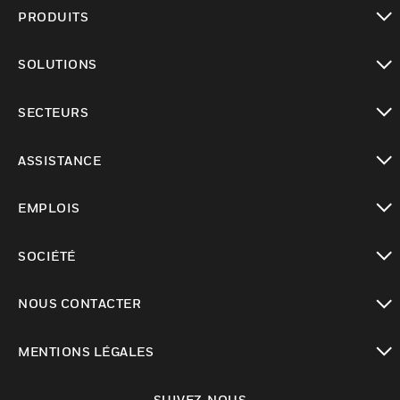
PRODUITS
toggle view
SOLUTIONS
toggle view
SECTEURS
toggle view
ASSISTANCE
toggle view
EMPLOIS
toggle view
SOCIÉTÉ
toggle view
NOUS CONTACTER
toggle view
MENTIONS LÉGALES
toggle view
SUIVEZ-NOUS