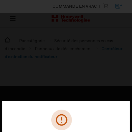
COMMANDE EN VRAC
Par catégorie
Sécurité des personnes en cas
d’incendie
Panneaux de déclenchement
Contrôleur
d’extinction du notificateur
PRODUITS
toggle view
SOLUTIONS