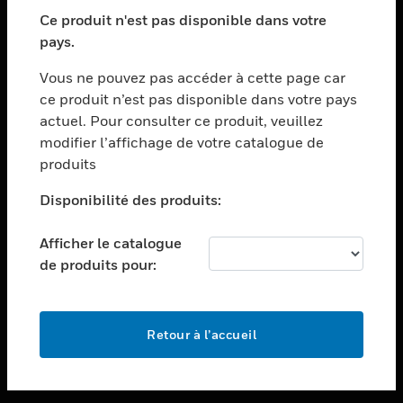
toggle view
SECTEURS
Ce produit n'est pas disponible dans votre
pays.
toggle view
ASSISTANCE
Vous ne pouvez pas accéder à cette page car
toggle view
ce produit n’est pas disponible dans votre pays
EMPLOIS
actuel. Pour consulter ce produit, veuillez
modifier l’affichage de votre catalogue de
toggle view
SOCIÉTÉ
produits
toggle view
Disponibilité des produits:
NOUS CONTACTER
Afficher le catalogue
toggle view
MENTIONS LÉGALES
de produits pour:
toggle view
SUIVEZ-NOUS
Retour à l’accueil