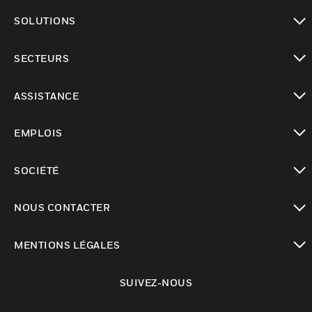
toggle view
SOLUTIONS
toggle view
SECTEURS
toggle view
ASSISTANCE
toggle view
EMPLOIS
toggle view
SOCIÉTÉ
toggle view
NOUS CONTACTER
toggle view
MENTIONS LÉGALES
toggle view
SUIVEZ-NOUS