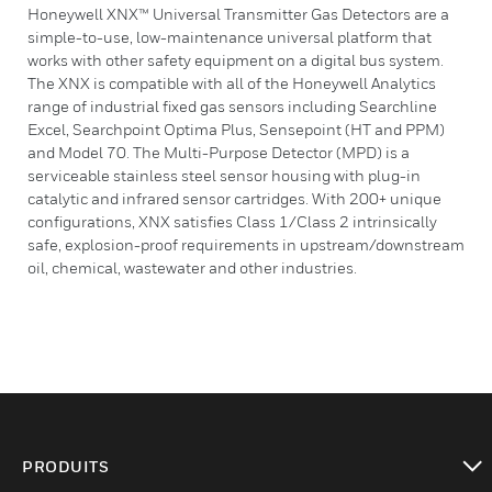
Honeywell XNX™ Universal Transmitter Gas Detectors are a
simple-to-use, low-maintenance universal platform that
works with other safety equipment on a digital bus system.
The XNX is compatible with all of the Honeywell Analytics
range of industrial fixed gas sensors including Searchline
Excel, Searchpoint Optima Plus, Sensepoint (HT and PPM)
and Model 70. The Multi-Purpose Detector (MPD) is a
serviceable stainless steel sensor housing with plug-in
catalytic and infrared sensor cartridges. With 200+ unique
configurations, XNX satisfies Class 1/Class 2 intrinsically
safe, explosion-proof requirements in upstream/downstream
oil, chemical, wastewater and other industries.
PRODUITS