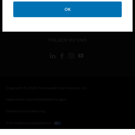
toggle view
KONTAKTIEREN SIE UNS
OK
toggle view
RECHTLICHE HINWEISE
toggle view
FOLGEN SIE UNS
Copyright © 2026 Honeywell International, Inc.
Allgemeine Geschäftsbedienungen
Datenschutzerklärung
Ihre Datenschutzoptionen
Cookie-Hinweis