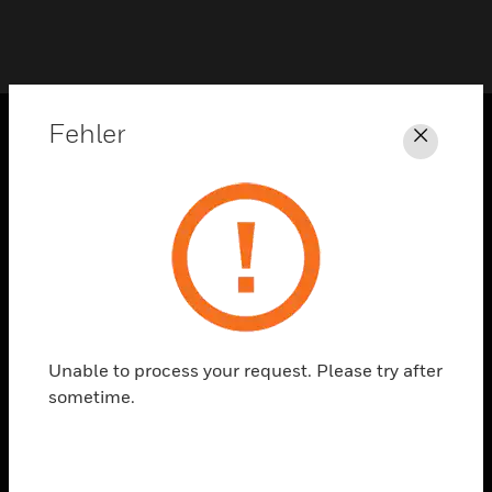
Fehler
Schli
PRODUKTE
toggle view
LÖSUNGEN
toggle view
BRANCHEN
toggle view
UNTERSTÜTZUNG
Unable to process your request. Please try after
toggle view
sometime.
STELLENANGEBOTE
toggle view
UNTERNEHMEN