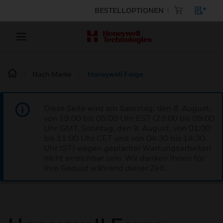
BESTELLOPTIONEN
Nach Marke
Honeywell Forge
Diese Seite wird am Samstag, den 8. August,
von 19:00 bis 05:00 Uhr EST (23:00 bis 09:00
Uhr GMT, Sonntag, den 9. August, von 01:00
bis 11:00 Uhr CET und von 04:30 bis 14:30
Uhr IST) wegen geplanter Wartungsarbeiten
nicht erreichbar sein. Wir danken Ihnen für
Ihre Geduld während dieser Zeit.