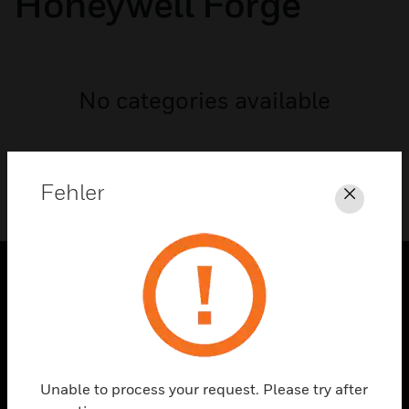
Honeywell Forge
No categories available
Fehler
Schli
PRODUKTE
toggle view
LÖSUNGEN
toggle view
Unable to process your request. Please try after
BRANCHEN