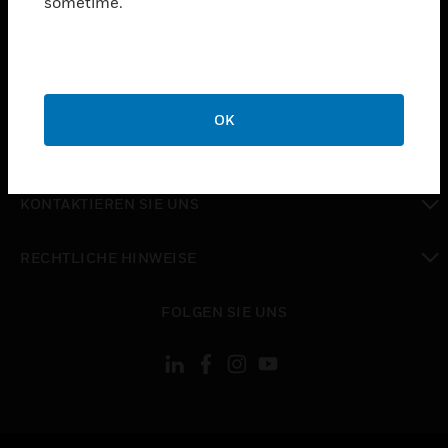
sometime.
toggle view
UNTERSTÜTZUNG
toggle view
STELLENANGEBOTE
OK
toggle view
UNTERNEHMEN
toggle view
KONTAKTIEREN SIE UNS
toggle view
RECHTLICHE HINWEISE
toggle view
FOLGEN SIE UNS