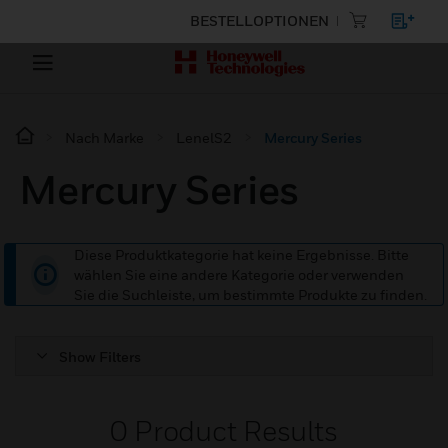
BESTELLOPTIONEN
Nach Marke
LenelS2
Mercury Series
Mercury Series
Diese Produktkategorie hat keine Ergebnisse. Bitte
wählen Sie eine andere Kategorie oder verwenden
Sie die Suchleiste, um bestimmte Produkte zu finden.
Show Filters
0
Product Results