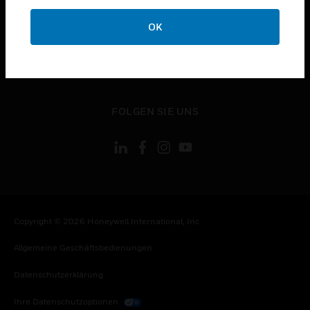
toggle view
OK
KONTAKTIEREN SIE UNS
toggle view
RECHTLICHE HINWEISE
toggle view
FOLGEN SIE UNS
Copyright © 2026 Honeywell International, Inc.
Allgemeine Geschäftsbedienungen
Datenschutzerklärung
Ihre Datenschutzoptionen