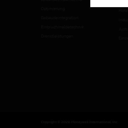
Univ
Optimierung
Hotel
Gebäudeintegration
Indus
Einbruchmeldetechnik
Justi
Dienstleistungen
Einz
Copyright © 2026 Honeywell International, Inc.