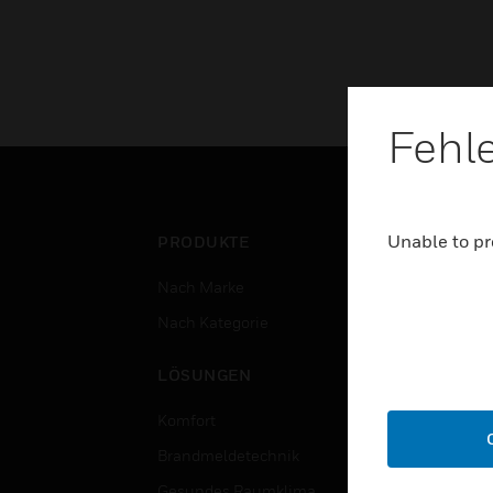
Fehl
Unable to pr
PRODUKTE
BRA
Nach Marke
Flug
Nach Kategorie
Gewe
Rech
LÖSUNGEN
Bild
Komfort
Regi
Brandmeldetechnik
Gesu
Gesundes Raumklima