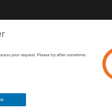
er
ocess your request. Please try after sometime.
NCHEN
UNTERSTÜTZUNG
häfen
Vertriebspartnersuche
rbeimmobilien
Schulungen
enzentren
Technischer Service
ungswesen
Schritt-Für-Schritt-Anleitunge
erung & Militär
OK
STELLENANGEBOTE
ndheitswesen
Karriere