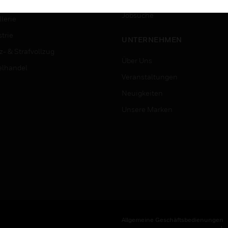
ersitäten
Jobsuche
lerie
trie
UNTERNEHMEN
z- & Strafvollzug
Über Uns
elhandel
Veranstaltungen
Neuigkeiten
Unsere Marken
Allgemeine Geschäftsbedienungen