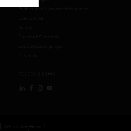
Endbenutzer-Lizenzvereinbarungen
Open Source
Patente
Qualität & Sicherheit
Geschäftsbedingungen
Garantien
FOLGEN SIE UNS
Datenschutzerklärung