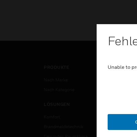
Fehl
Unable to pr
PRODUKTE
BRA
Nach Marke
Flug
Nach Kategorie
Gewe
Rech
LÖSUNGEN
Bild
Komfort
Regi
Brandmeldetechnik
Gesu
Gesundes Raumklima