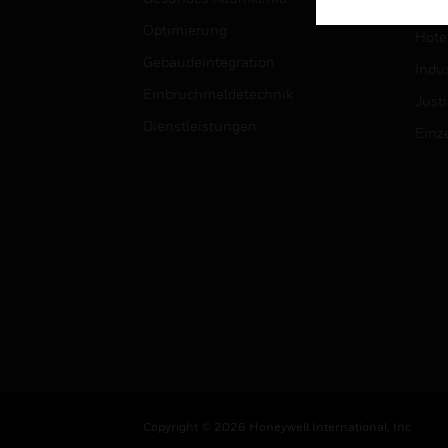
Univ
Optimierung
Hotel
Gebäudeintegration
Indus
Einbruchmeldetechnik
Justi
Dienstleistungen
Einz
Copyright © 2026 Honeywell International, Inc.