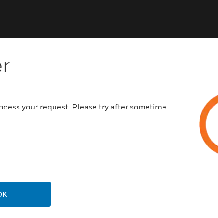
er
ocess your request. Please try after sometime.
NCHEN
UNTERSTÜTZUNG
häfen
Vertriebspartnersuche
rbeimmobilien
Schulungen
enzentren
Technischer Service
ungswesen
Schritt-Für-Schritt-Anleitunge
erung & Militär
OK
STELLENANGEBOTE
ndheitswesen
Karriere