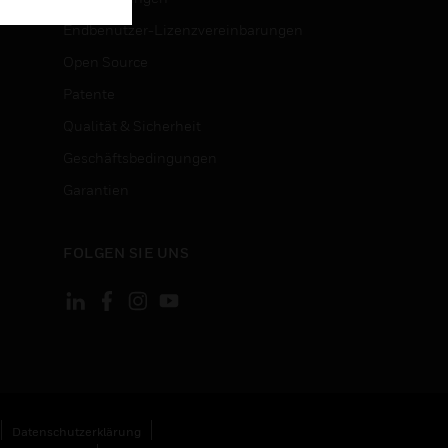
Endbenutzer-Lizenzvereinbarungen
Open Source
Patente
Qualität & Sicherheit
Geschäftsbedingungen
Garantien
FOLGEN SIE UNS
Datenschutzerklärung