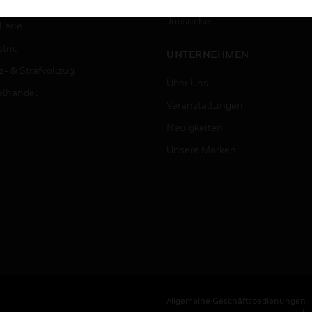
ersitäten
Jobsuche
lerie
trie
UNTERNEHMEN
z- & Strafvollzug
Über Uns
elhandel
Veranstaltungen
Neuigkeiten
Unsere Marken
Allgemeine Geschäftsbedienungen