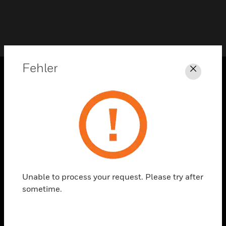
Fehler
Schli
PRODUKTE
toggle view
LÖSUNGEN
toggle view
BRANCHEN
toggle view
UNTERSTÜTZUNG
Unable to process your request. Please try after
sometime.
toggle view
STELLENANGEBOTE
toggle view
UNTERNEHMEN