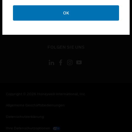
toggle view
OK
KONTAKTIEREN SIE UNS
toggle view
RECHTLICHE HINWEISE
toggle view
FOLGEN SIE UNS
Copyright © 2026 Honeywell International, Inc.
Allgemeine Geschäftsbedienungen
Datenschutzerklärung
Ihre Datenschutzoptionen