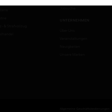
Karriere
ersitäten
Jobsuche
lerie
trie
UNTERNEHMEN
z- & Strafvollzug
Über Uns
elhandel
Veranstaltungen
Neuigkeiten
Unsere Marken
Allgemeine Geschäftsbedienungen