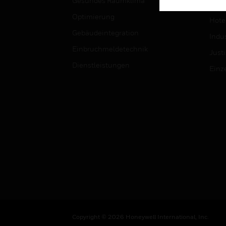
Gesundes Raumklima
Univ
Optimierung
Hotel
Gebäudeintegration
Indus
Einbruchmeldetechnik
Justi
Dienstleistungen
Einz
Copyright © 2026 Honeywell International, Inc.