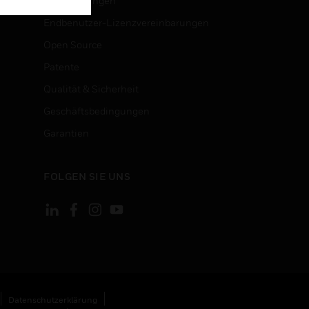
Zertifizierungen
Endbenutzer-Lizenzvereinbarungen
Open Source
Patente
Qualität & Sicherheit
Geschäftsbedingungen
Garantien
FOLGEN SIE UNS
Datenschutzerklärung