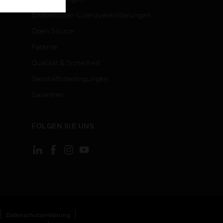
Endbenutzer-Lizenzvereinbarungen
Open Source
Patente
Qualität & Sicherheit
Geschäftsbedingungen
Garantien
FOLGEN SIE UNS
Datenschutzerklärung