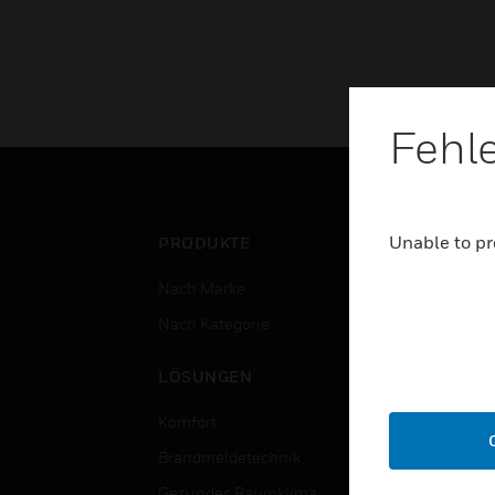
Fehl
Unable to pr
PRODUKTE
BRA
Nach Marke
Flug
Nach Kategorie
Gewe
Rech
LÖSUNGEN
Bild
Komfort
Regi
Brandmeldetechnik
Gesu
Gesundes Raumklima