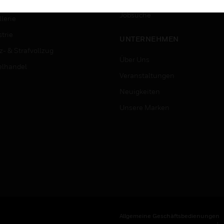
ersitäten
Jobsuche
lerie
trie
UNTERNEHMEN
z- & Strafvollzug
Über Uns
elhandel
Veranstaltungen
Neuigkeiten
Unsere Marken
Allgemeine Geschäftsbedienungen