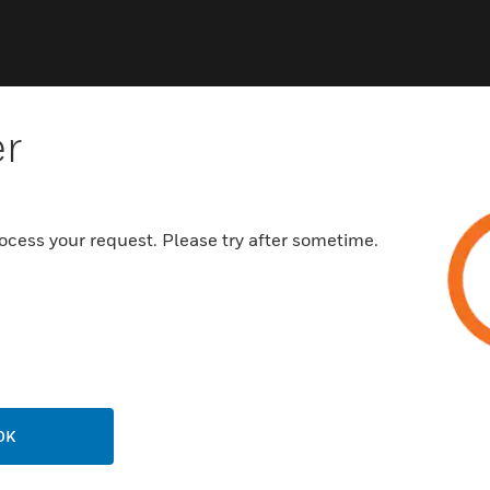
er
ocess your request. Please try after sometime.
NCHEN
UNTERSTÜTZUNG
häfen
Vertriebspartnersuche
rbeimmobilien
Schulungen
enzentren
Technischer Service
ungswesen
Schritt-Für-Schritt-Anleitunge
erung & Militär
OK
STELLENANGEBOTE
ndheitswesen
Karriere