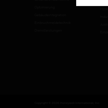
Univ
Optimierung
Hotel
Gebäudeintegration
Indus
Einbruchmeldetechnik
Justi
Dienstleistungen
Einz
Copyright © 2026 Honeywell International, Inc.