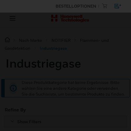
BESTELLOPTIONEN
Nach Marke
NOTIFIER
Flammen- und
Gasdetektion
Industriegase
Industriegase
Diese Produktkategorie hat keine Ergebnisse. Bitte
wählen Sie eine andere Kategorie oder verwenden
Sie die Suchleiste, um bestimmte Produkte zu finden.
Refine By
Show Filters