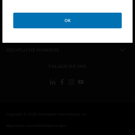
STELLENANGEBOTE
toggle view
UNTERNEHMEN
OK
toggle view
KONTAKTIEREN SIE UNS
toggle view
RECHTLICHE HINWEISE
toggle view
FOLGEN SIE UNS
Copyright © 2026 Honeywell International, Inc.
Allgemeine Geschäftsbedienungen