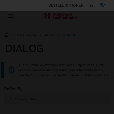
BESTELLOPTIONEN
Nach Marke
PEHA
DIALOG
DIALOG
Diese Produktkategorie hat keine Ergebnisse. Bitte
wählen Sie eine andere Kategorie oder verwenden
Sie die Suchleiste, um bestimmte Produkte zu finden.
Refine By
Show Filters