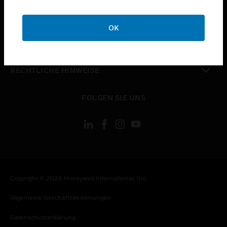
toggle view
UNTERNEHMEN
OK
toggle view
KONTAKTIEREN SIE UNS
toggle view
RECHTLICHE HINWEISE
toggle view
FOLGEN SIE UNS
Copyright © 2026 Honeywell International, Inc.
Allgemeine Geschäftsbedienungen
Datenschutzerklärung