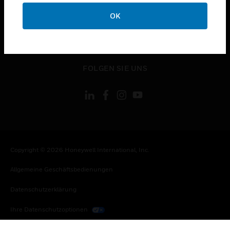
toggle view
KONTAKTIEREN SIE UNS
OK
toggle view
RECHTLICHE HINWEISE
toggle view
FOLGEN SIE UNS
Copyright © 2026 Honeywell International, Inc.
Allgemeine Geschäftsbedienungen
Datenschutzerklärung
Ihre Datenschutzoptionen
Cookie-Hinweis