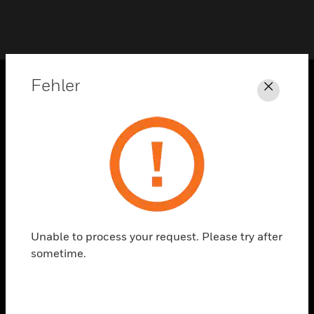
Fehler
Schli
PRODUKTE
toggle view
LÖSUNGEN
toggle view
BRANCHEN
toggle view
UNTERSTÜTZUNG
Unable to process your request. Please try after
toggle view
sometime.
STELLENANGEBOTE
toggle view
UNTERNEHMEN