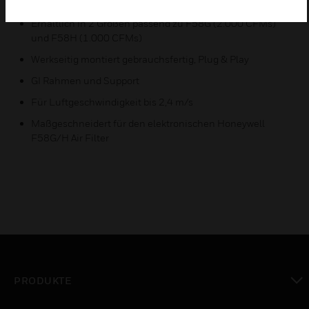
Rückführkanal installiert werden.
Erhältlich in 2 Größen passend zu F58G (2.000 CFMs)
und F58H (1.000 CFMs)
Werkseitig montiert gebrauchsfertig, Plug & Play
GI Rahmen und Support
Für Luftgeschwindigkeit bis 2,4 m/s
Maßgeschneidert für den elektronischen Honeywell
F58G/H Air Filter
PRODUKTE
toggle view