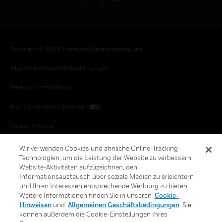
Copyright © 2026 Honeywell International, Inc.
Allgemeine Geschäftsbedienungen
Datenschutzerklärung
Ihre Datenschutzoptionen
Cookie-Hinweis
Honeywell Global Abbestellen
Wir verwenden Cookies und ähnliche Online-Tracking-
Technologien, um die Leistung der Website zu verbessern,
Website-Aktivitäten aufzuzeichnen, den
Informationsaustausch über soziale Medien zu erleichtern
und Ihren Interessen entsprechende Werbung zu bieten.
Weitere Informationen finden Sie in unseren
Cookie-
Hinweisen
und
Allgemeinen Geschäftsbedingungen
. Sie
können außerdem die Cookie-Einstellungen Ihres