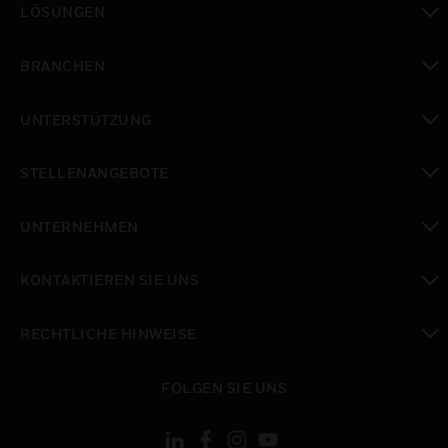
LÖSUNGEN
toggle view
BRANCHEN
toggle view
UNTERSTÜTZUNG
toggle view
STELLENANGEBOTE
toggle view
UNTERNEHMEN
toggle view
KONTAKTIEREN SIE UNS
toggle view
RECHTLICHE HINWEISE
toggle view
FOLGEN SIE UNS