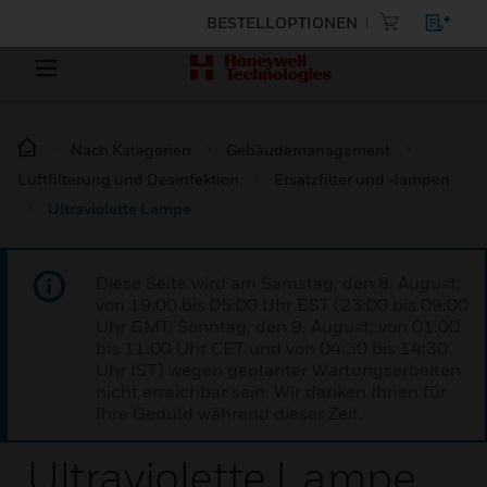
BESTELLOPTIONEN
Nach Kategorien
Gebäudemanagement
Luftfilterung und Desinfektion
Ersatzfilter und -lampen
Ultraviolette Lampe
Diese Seite wird am Samstag, den 8. August,
von 19:00 bis 05:00 Uhr EST (23:00 bis 09:00
Uhr GMT, Sonntag, den 9. August, von 01:00
bis 11:00 Uhr CET und von 04:30 bis 14:30
Uhr IST) wegen geplanter Wartungsarbeiten
nicht erreichbar sein. Wir danken Ihnen für
Ihre Geduld während dieser Zeit.
Ultraviolette Lampe