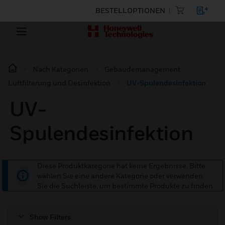
BESTELLOPTIONEN
Nach Kategorien
Gebäudemanagement
Luftfilterung und Desinfektion
UV-Spulendesinfektion
UV-
Spulendesinfektion
Diese Produktkategorie hat keine Ergebnisse. Bitte
wählen Sie eine andere Kategorie oder verwenden
Sie die Suchleiste, um bestimmte Produkte zu finden.
Show Filters