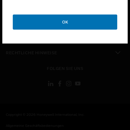
toggle view
STELLENANGEBOTE
toggle view
UNTERNEHMEN
OK
toggle view
KONTAKTIEREN SIE UNS
toggle view
RECHTLICHE HINWEISE
toggle view
FOLGEN SIE UNS
Copyright © 2026 Honeywell International, Inc.
Allgemeine Geschäftsbedienungen