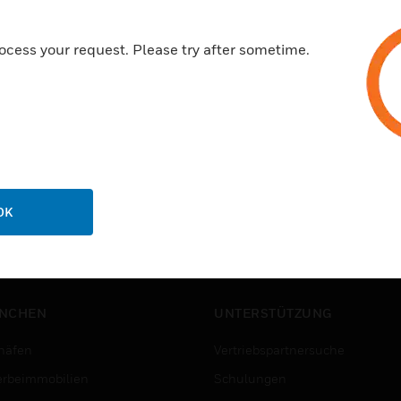
ocess your request. Please try after sometime.
OK
NCHEN
UNTERSTÜTZUNG
häfen
Vertriebspartnersuche
rbeimmobilien
Schulungen