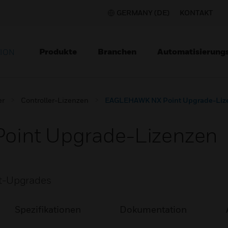
GERMANY (DE)
KONTAKT
Produkte
Branchen
Automatisierung
TION
er
Controller-Lizenzen
EAGLEHAWK NX Point Upgrade-Liz
int Upgrade-Lizenzen
t-Upgrades
Spezifikationen
Dokumentation