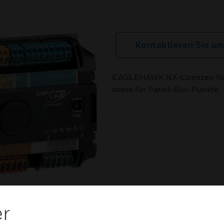
Kontaktieren Sie un
EAGLEHAWK NX-Lizenzen für 
sowie für Panel-Bus-Punkte.
er