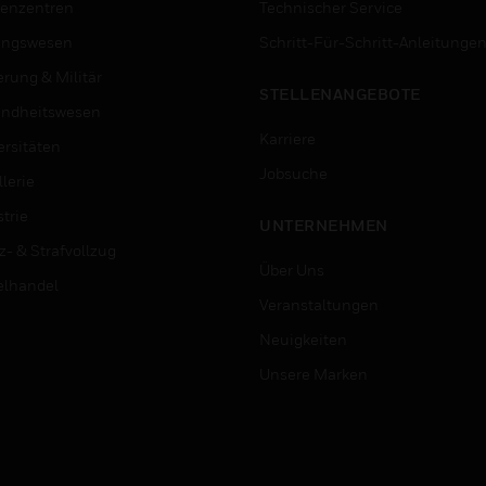
enzentren
Technischer Service
ungswesen
Schritt-Für-Schritt-Anleitunge
erung & Militär
STELLENANGEBOTE
ndheitswesen
Karriere
ersitäten
Jobsuche
lerie
trie
UNTERNEHMEN
z- & Strafvollzug
Über Uns
elhandel
Veranstaltungen
Neuigkeiten
Unsere Marken