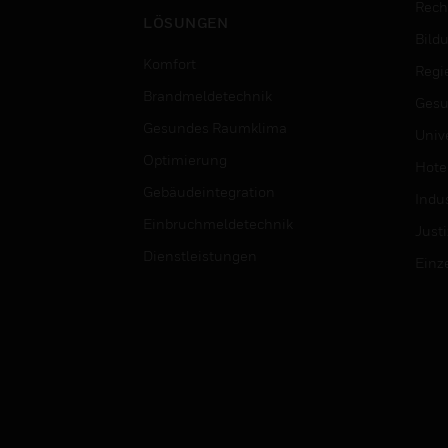
Rech
LÖSUNGEN
Bild
Komfort
Regi
Brandmeldetechnik
Gesu
Gesundes Raumklima
Univ
Optimierung
Hotel
Gebäudeintegration
Indus
Einbruchmeldetechnik
Justi
Dienstleistungen
Einz