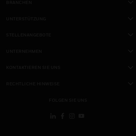
BRANCHEN
toggle view
UNTERSTÜTZUNG
toggle view
STELLENANGEBOTE
toggle view
UNTERNEHMEN
toggle view
KONTAKTIEREN SIE UNS
toggle view
RECHTLICHE HINWEISE
toggle view
FOLGEN SIE UNS