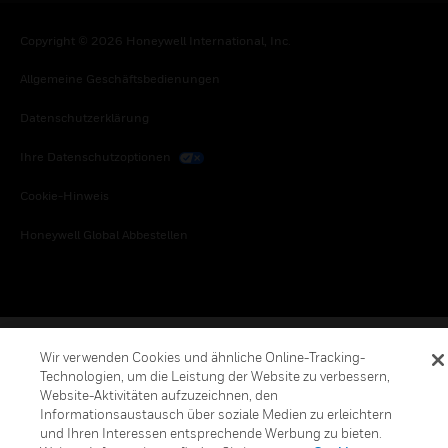
Copyright © 2026 Honeywell International, Inc.
Allgemeine Geschäftsbedienungen
Datenschutzerklärung
Ihre Datenschutzoptionen
Cookie-Hinweis
Honeywell Global Abbestellen
Wir verwenden Cookies und ähnliche Online-Tracking-
Technologien, um die Leistung der Website zu verbessern,
Website-Aktivitäten aufzuzeichnen, den
Informationsaustausch über soziale Medien zu erleichtern
und Ihren Interessen entsprechende Werbung zu bieten.