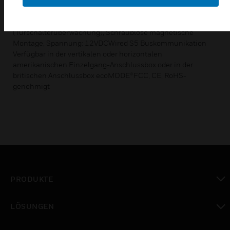
anpassbare Programmierung für den Betrieb bestimmter
HLK-, FCU- und PTAC-Einheiten, Digitaleingang
(Türschalterüberwachung), Schraublose magnetische
Montage, Spannung: 12VDCWired S5 Buskommunikation
Verfügbar in der vertikalen oder horizontalen
amerikanischen Einzelgang-Anschlussbox oder in der
britischen Anschlussbox ecoMODE®FCC, CE, RoHS-
genehmigt
PRODUKTE
toggle view
LÖSUNGEN
toggle view