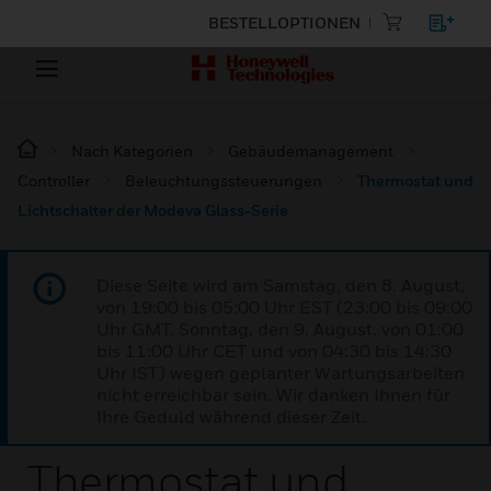
BESTELLOPTIONEN
Nach Kategorien
Gebäudemanagement
Controller
Beleuchtungssteuerungen
Thermostat und
Lichtschalter der Modeva Glass-Serie
Diese Seite wird am Samstag, den 8. August,
von 19:00 bis 05:00 Uhr EST (23:00 bis 09:00
Uhr GMT, Sonntag, den 9. August, von 01:00
bis 11:00 Uhr CET und von 04:30 bis 14:30
Uhr IST) wegen geplanter Wartungsarbeiten
nicht erreichbar sein. Wir danken Ihnen für
Ihre Geduld während dieser Zeit.
Thermostat und