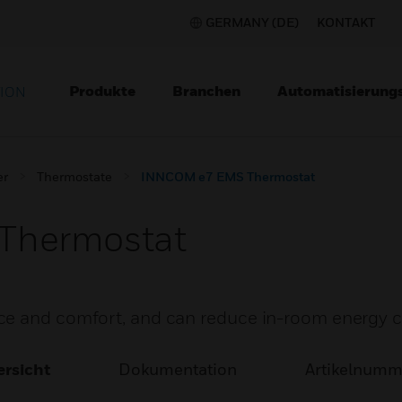
GERMANY (DE)
KONTAKT
Produkte
Branchen
Automatisierung
TION
er
Thermostate
INNCOM e7 EMS Thermostat
Thermostat
ce and comfort, and can reduce in-room energy c
rsicht
Dokumentation
Artikelnum