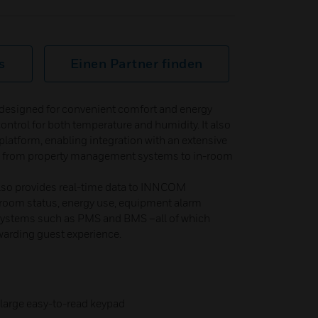
s
Einen Partner finden
s designed for convenient comfort and energy
trol for both temperature and humidity. It also
latform, enabling integration with an extensive
es from property management systems to in-room
also provides real-time data to INNCOM
k room status, energy use, equipment alarm
o systems such as PMS and BMS –all of which
ewarding guest experience.
a large easy-to-read keypad