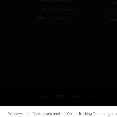
Gebäudeintegration
Indus
Einbruchmeldetechnik
Justi
Dienstleistungen
Einz
Copyright © 2026 Honeywell International, Inc.
Wir verwenden Cookies und ähnliche Online-Tracking-Technologien, u