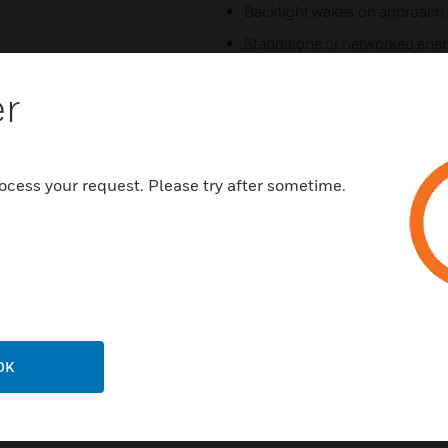
Backlight wakes on approach, a
Standalone or networked en
Optional temperature & humidit
er
Compatible with most HVAC 
On-board digital & analog I/O
On-board motion sensor
ocess your request. Please try after sometime.
Smart wall plate saves configu
Sends real-time data to INNcon
diagnostics)
Easily integrates with 3rd-par
systems (CELS)
OK