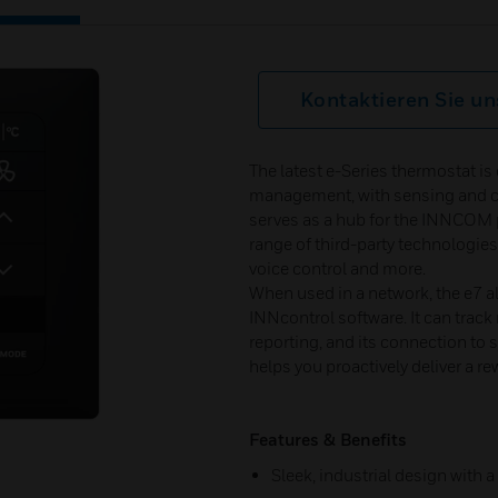
Kontaktieren Sie un
The latest e-Series thermostat i
management, with sensing and con
serves as a hub for the INNCOM p
range of third-party technologi
voice control and more.
When used in a network, the e7 
INNcontrol software. It can trac
reporting, and its connection t
helps you proactively deliver a r
Features & Benefits
Sleek, industrial design with 