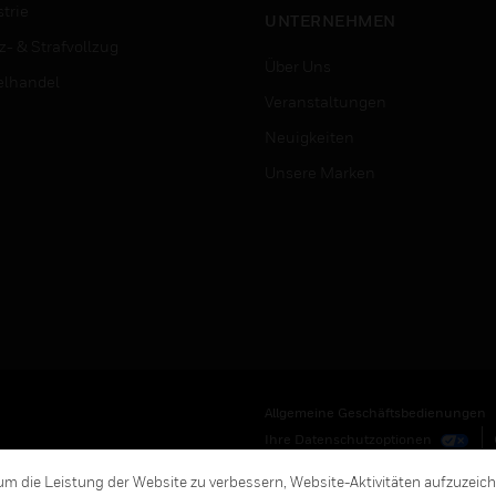
trie
UNTERNEHMEN
z- & Strafvollzug
Über Uns
elhandel
Veranstaltungen
Neuigkeiten
Unsere Marken
Allgemeine Geschäftsbedienungen
Ihre Datenschutzoptionen
m die Leistung der Website zu verbessern, Website-Aktivitäten aufzuzeic