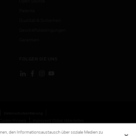
Open Source
Patente
Qualität & Sicherheit
Geschäftsbedingungen
Garantien
FOLGEN SIE UNS
Datenschutzerklärung
Cookie-Hinweis
Honeywell Global Abbestellen
hnen, den Informationsaustausch über soziale Medien zu