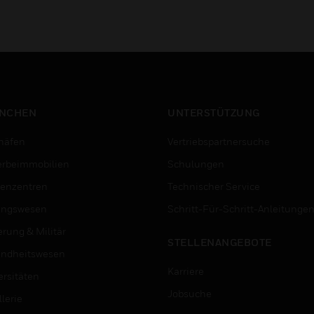
NCHEN
UNTERSTÜTZUNG
häfen
Vertriebspartnersuche
rbeimmobilien
Schulungen
enzentren
Technischer Service
ungswesen
Schritt-Für-Schritt-Anleitunge
erung & Militär
STELLENANGEBOTE
ndheitswesen
Karriere
ersitäten
Jobsuche
lerie