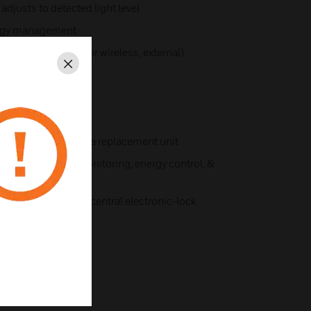
djusts to detected light level
ergy management
y sensors (wired or wireless, external)
Schließen
systems
ration to upload to a replacement unit
trol (reporting, monitoring, energy control, &
ty technologies like central electronic-lock