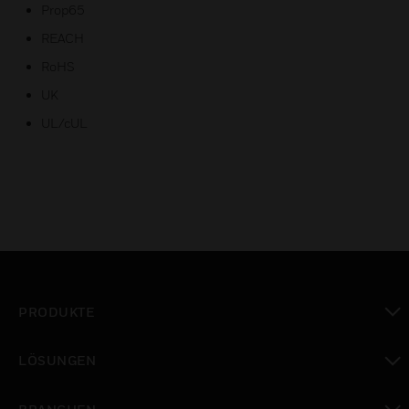
Prop65
REACH
RoHS
UK
UL/cUL
PRODUKTE
toggle view
LÖSUNGEN
toggle view