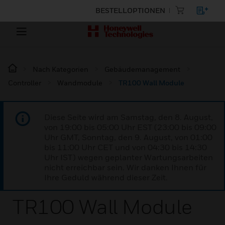
BESTELLOPTIONEN
Nach Kategorien
Gebäudemanagement
Controller
Wandmodule
TR100 Wall Module
Diese Seite wird am Samstag, den 8. August,
von 19:00 bis 05:00 Uhr EST (23:00 bis 09:00
Uhr GMT, Sonntag, den 9. August, von 01:00
bis 11:00 Uhr CET und von 04:30 bis 14:30
Uhr IST) wegen geplanter Wartungsarbeiten
nicht erreichbar sein. Wir danken Ihnen für
Ihre Geduld während dieser Zeit.
TR100 Wall Module