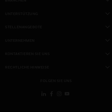
BRANCHEN
toggle view
UNTERSTÜTZUNG
toggle view
STELLENANGEBOTE
toggle view
UNTERNEHMEN
toggle view
KONTAKTIEREN SIE UNS
toggle view
RECHTLICHE HINWEISE
toggle view
FOLGEN SIE UNS