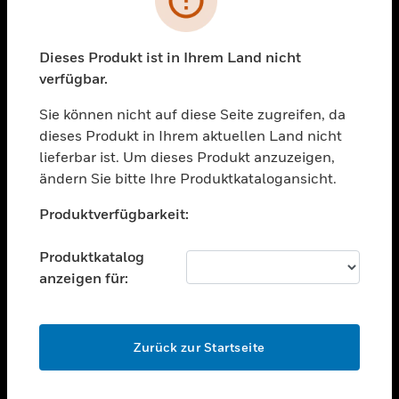
toggle view
BRANCHEN
toggle view
Dieses Produkt ist in Ihrem Land nicht
UNTERSTÜTZUNG
verfügbar.
toggle view
STELLENANGEBOTE
Sie können nicht auf diese Seite zugreifen, da
dieses Produkt in Ihrem aktuellen Land nicht
toggle view
lieferbar ist. Um dieses Produkt anzuzeigen,
UNTERNEHMEN
ändern Sie bitte Ihre Produktkatalogansicht.
toggle view
Unable to process your request. Please try after
KONTAKTIEREN SIE UNS
Produktverfügbarkeit:
sometime.
toggle view
RECHTLICHE HINWEISE
Produktkatalog
anzeigen für:
toggle view
FOLGEN SIE UNS
OK
Zurück zur Startseite