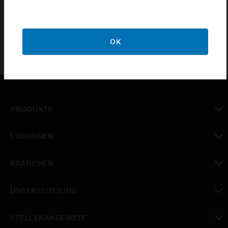
Außengewinde
OK
PRODUKTE
toggle view
LÖSUNGEN
toggle view
BRANCHEN
toggle view
UNTERSTÜTZUNG
toggle view
STELLENANGEBOTE