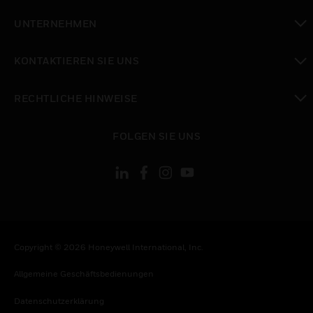
toggle view
UNTERNEHMEN
toggle view
KONTAKTIEREN SIE UNS
toggle view
RECHTLICHE HINWEISE
toggle view
FOLGEN SIE UNS
Copyright © 2026 Honeywell International, Inc.
Allgemeine Geschäftsbedienungen
Datenschutzerklärung