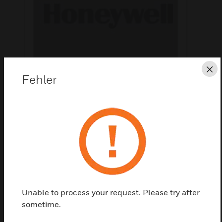
Sc
Fehler
Diese Seite als PDF speichern
Kontaktieren Sie uns
Einen Partner finden
Unable to process your request. Please try after
sometime.
Messing-Kompressionsadapter auf Rohr-