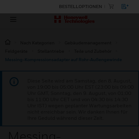
BESTELLOPTIONEN
Nach Kategorien
Gebäudemanagement
Feldgeräte
Stellantriebe
Teile und Zubehör
Messing-Kompressionsadapter auf Rohr-Außengewinde
Diese Seite wird am Samstag, den 8. August,
von 19:00 bis 05:00 Uhr EST (23:00 bis 09:00
Uhr GMT, Sonntag, den 9. August, von 01:00
bis 11:00 Uhr CET und von 04:30 bis 14:30
Uhr IST) wegen geplanter Wartungsarbeiten
nicht erreichbar sein. Wir danken Ihnen für
Ihre Geduld während dieser Zeit.
Messing-