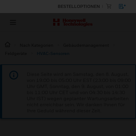
BESTELLOPTIONEN
Nach Kategorien
Gebäudemanagement
Feldgeräte
HVAC-Sensoren
Diese Seite wird am Samstag, den 8. August,
von 19:00 bis 05:00 Uhr EST (23:00 bis 09:00
Uhr GMT, Sonntag, den 9. August, von 01:00
bis 11:00 Uhr CET und von 04:30 bis 14:30
Uhr IST) wegen geplanter Wartungsarbeiten
nicht erreichbar sein. Wir danken Ihnen für
Ihre Geduld während dieser Zeit.