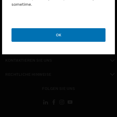
toggle view
sometime.
BRANCHEN
toggle view
UNTERSTÜTZUNG
toggle view
STELLENANGEBOTE
OK
toggle view
UNTERNEHMEN
toggle view
KONTAKTIEREN SIE UNS
toggle view
RECHTLICHE HINWEISE
toggle view
FOLGEN SIE UNS