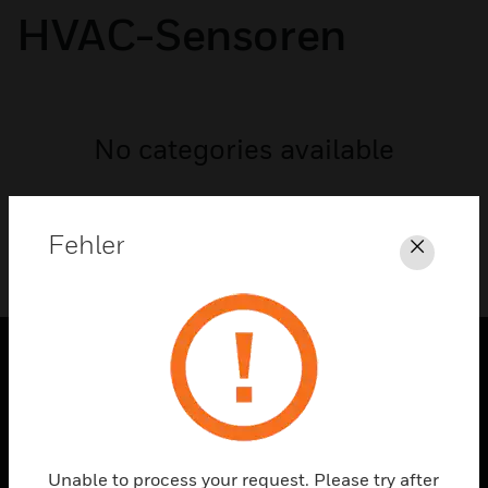
HVAC-Sensoren
No categories available
Fehler
Schli
PRODUKTE
toggle view
LÖSUNGEN
Unable to process your request. Please try after