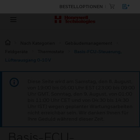
BESTELLOPTIONEN
Nach Kategorien
Gebäudemanagement
Feldgeräte
Thermostate
Basis-FCU-Steuerung,
Lüfterausgang 0-10 V
Diese Seite wird am Samstag, den 8. August,
von 19:00 bis 05:00 Uhr EST (23:00 bis 09:00
Uhr GMT, Sonntag, den 9. August, von 01:00
bis 11:00 Uhr CET und von 04:30 bis 14:30
Uhr IST) wegen geplanter Wartungsarbeiten
nicht erreichbar sein. Wir danken Ihnen für
Ihre Geduld während dieser Zeit.
Basis-FCU-