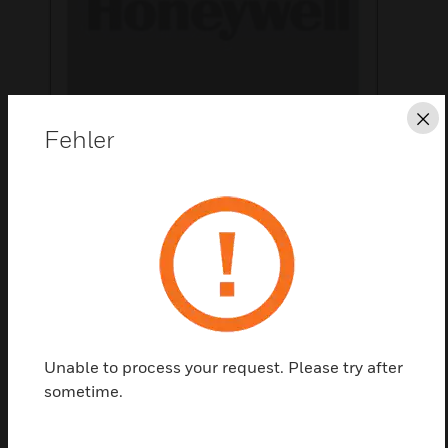
Sc
Fehler
Diese Seite als PDF speichern
Kontaktieren Sie uns
Einen Partner finden
Unable to process your request. Please try after
sometime.
Basis-FCU-Steuerung; 0-10V Lüfterausgang