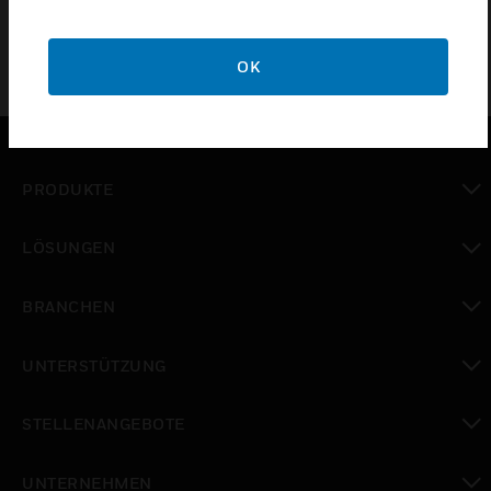
OK
PRODUKTE
toggle view
LÖSUNGEN
toggle view
BRANCHEN
toggle view
UNTERSTÜTZUNG
toggle view
STELLENANGEBOTE
toggle view
UNTERNEHMEN