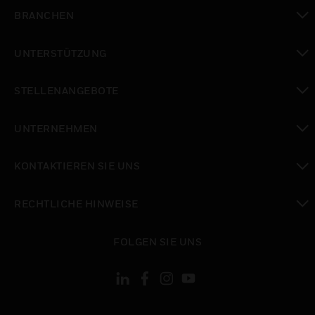
toggle view
BRANCHEN
toggle view
UNTERSTÜTZUNG
toggle view
STELLENANGEBOTE
toggle view
UNTERNEHMEN
toggle view
KONTAKTIEREN SIE UNS
toggle view
RECHTLICHE HINWEISE
toggle view
FOLGEN SIE UNS