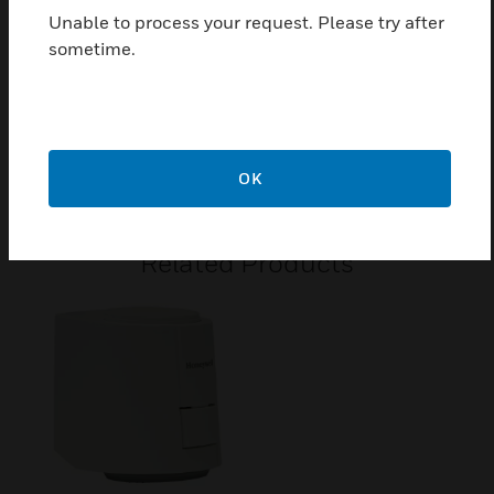
für eine kompakte Baugruppe verwendet. Die
Unable to process your request. Please try after
Durchflusscharakteristik der Ventile mit 6,5 mm
sometime.
Hub ist gleichprozentig am A-Anschluss und linear
am B-Anschluss. Ventilwirkung: Der A-Anschluss ist
geöffnet, wenn sich die Spindel in der unteren
Position befindet.
OK
>
Related Products