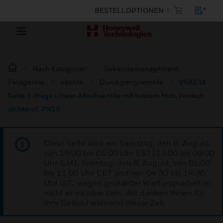
BESTELLOPTIONEN
Nach Kategorien
Gebäudemanagement
Feldgeräte
Ventile
Durchgangsventile
V5823A
Serie 3-Wege Linear-Mischventile mit kurzem Hub, konisch
dichtend, PN16
Diese Seite wird am Samstag, den 8. August,
von 19:00 bis 05:00 Uhr EST (23:00 bis 09:00
Uhr GMT, Sonntag, den 9. August, von 01:00
bis 11:00 Uhr CET und von 04:30 bis 14:30
Uhr IST) wegen geplanter Wartungsarbeiten
nicht erreichbar sein. Wir danken Ihnen für
Ihre Geduld während dieser Zeit.