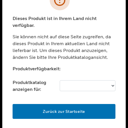
toggle view
BRANCHEN
toggle view
Dieses Produkt ist in Ihrem Land nicht
UNTERSTÜTZUNG
verfügbar.
toggle view
STELLENANGEBOTE
Sie können nicht auf diese Seite zugreifen, da
dieses Produkt in Ihrem aktuellen Land nicht
toggle view
lieferbar ist. Um dieses Produkt anzuzeigen,
UNTERNEHMEN
ändern Sie bitte Ihre Produktkatalogansicht.
toggle view
Unable to process your request. Please try after
KONTAKTIEREN SIE UNS
Produktverfügbarkeit:
sometime.
toggle view
RECHTLICHE HINWEISE
Produktkatalog
anzeigen für:
toggle view
FOLGEN SIE UNS
OK
Zurück zur Startseite