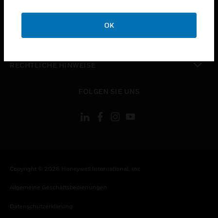
toggle view
UNTERNEHMEN
OK
toggle view
KONTAKTIEREN SIE UNS
toggle view
RECHTLICHE HINWEISE
toggle view
FOLGEN SIE UNS
Copyright © 2026 Honeywell International, Inc.
Allgemeine Geschäftsbedienungen
Datenschutzerklärung