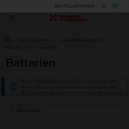
BESTELLOPTIONEN
Nach Kategorien
Gebäudemanagement
Beleuchtung
Batterien
Batterien
Diese Produktkategorie hat keine Ergebnisse. Bitte
wählen Sie eine andere Kategorie oder verwenden
Sie die Suchleiste, um bestimmte Produkte zu finden.
Show Filters