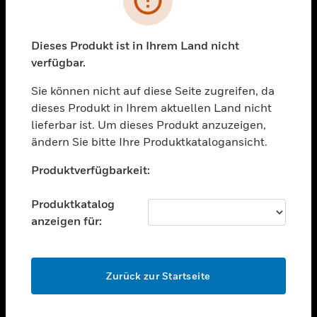
toggle view
BRANCHEN
toggle view
Dieses Produkt ist in Ihrem Land nicht
UNTERSTÜTZUNG
verfügbar.
toggle view
STELLENANGEBOTE
Sie können nicht auf diese Seite zugreifen, da
dieses Produkt in Ihrem aktuellen Land nicht
toggle view
lieferbar ist. Um dieses Produkt anzuzeigen,
UNTERNEHMEN
ändern Sie bitte Ihre Produktkatalogansicht.
toggle view
Unable to process your request. Please try after
KONTAKTIEREN SIE UNS
Produktverfügbarkeit:
sometime.
toggle view
RECHTLICHE HINWEISE
Produktkatalog
anzeigen für:
toggle view
FOLGEN SIE UNS
OK
Zurück zur Startseite