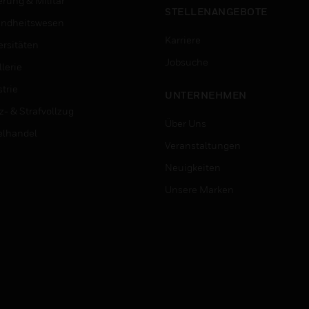
erung & Militär
STELLENANGEBOTE
ndheitswesen
Karriere
ersitäten
Jobsuche
lerie
trie
UNTERNEHMEN
z- & Strafvollzug
Über Uns
elhandel
Veranstaltungen
Neuigkeiten
Unsere Marken