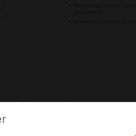
Busversorgte Alarmierungsei
geprüft werden
Schaltnetzteil mit Zylinderste
Related Products
er