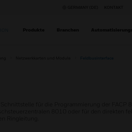
GERMANY (DE)
KONTAKT
Produkte
Branchen
Automatisierung
TION
ung
Netzwerkkarten und Module
Feldbusinterface
s Schnittstelle für die Programmierung der FACP
hsteuerzentralen 8010 oder für den direkten fel
en Ringleitung.