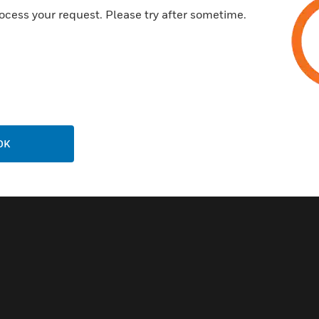
ocess your request. Please try after sometime.
ER Serielles
OK
bindungskabel