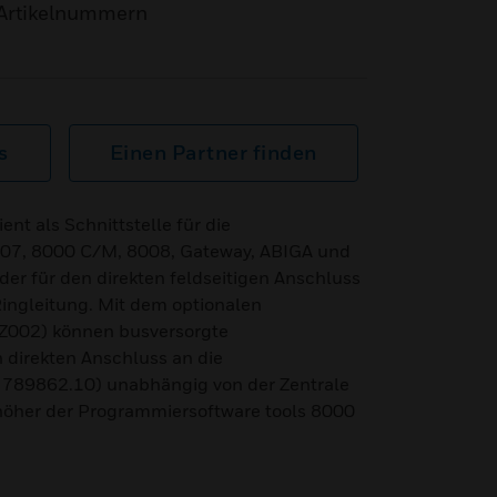
Artikelnummern
s
Einen Partner finden
nt als Schnittstelle für die
7, 8000 C/M, 8008, Gateway, ABIGA und
er für den direkten feldseitigen Anschluss
 Ringleitung. Mit dem optionalen
2Z002) können busversorgte
 direkten Anschluss an die
r. 789862.10) unabhängig von der Zentrale
höher der Programmiersoftware tools 8000