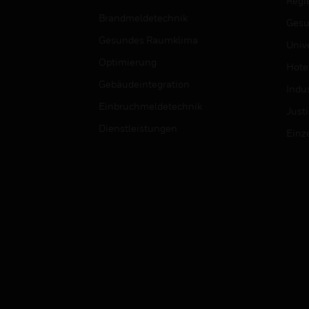
Regi
Brandmeldetechnik
Gesu
Gesundes Raumklima
Univ
Optimierung
Hotel
Gebäudeintegration
Indus
Einbruchmeldetechnik
Justi
Dienstleistungen
Einz