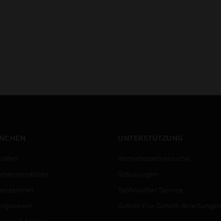
NCHEN
UNTERSTÜTZUNG
häfen
Vertriebspartnersuche
rbeimmobilien
Schulungen
enzentren
Technischer Service
ungswesen
Schritt-Für-Schritt-Anleitunge