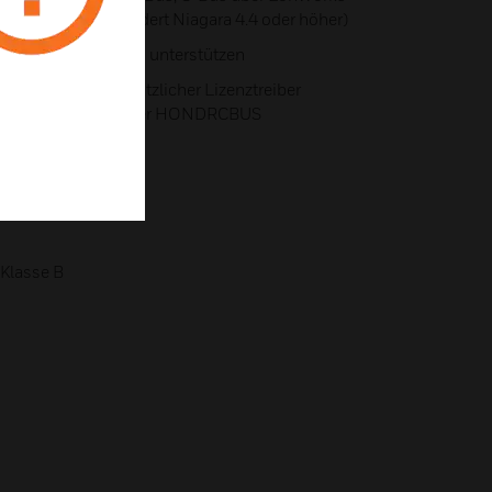
ard-LonWorks (erfordert Niagara 4.4 oder höher)
ungen gleichzeitig unterstützen
ll 50 ist kein zusätzlicher Lizenztreiber
tigt den Lizenztreiber HONDRCBUS
Montage
 Klasse B