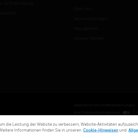
z- & Strafvollzug
Über Uns
elhandel
Veranstaltungen
Neuigkeiten
Unsere Marken
Allgemeine Geschäftsbedienungen
Ihre Datenschutzoptionen
m die Leistung der Website zu verbessern, Website-Aktivitäten aufzuzeic
Weitere Informationen finden Sie in unseren
Cookie-Hinweisen
und
Allg