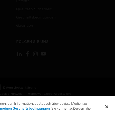
Patente
Qualität & Sicherheit
Geschäftsbedingungen
Garantien
FOLGEN SIE UNS
Datenschutzerklärung
Cookie-Hinweis
Honeywell Global Abbestellen
hnen, den Informationsaustausch über soziale Medien zu
emeinen Geschäftsbedingungen
. Sie können außerdem die