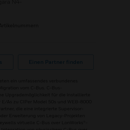
gara N4-
Artikelnummern
s
Einen Partner finden
ieten ein umfassendes verbundenes
Migration vom C-Bus. C-Bus-
e Upgrademöglichkeit für die installierte
r E/As zu CIPer Model 50s und WEB-8000
rtner, die eine integrierte Supervisor-
oder Erweiterung von Legacy-Projekten
ywells virtuelle C-Bus over LonWorks®-
e Integration von physischem C-Bus over