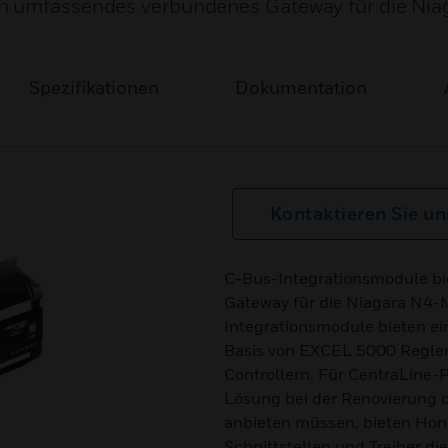
in umfassendes verbundenes Gateway für die Nia
Spezifikationen
Dokumentation
Kontaktieren Sie un
C-Bus-Integrationsmodule b
Gateway für die Niagara N4-
Integrationsmodule bieten ein
Basis von EXCEL 5000 Regle
Controllern. Für CentraLine-Pa
Lösung bei der Renovierung 
anbieten müssen, bieten Hone
Schnittstellen und Treiber di