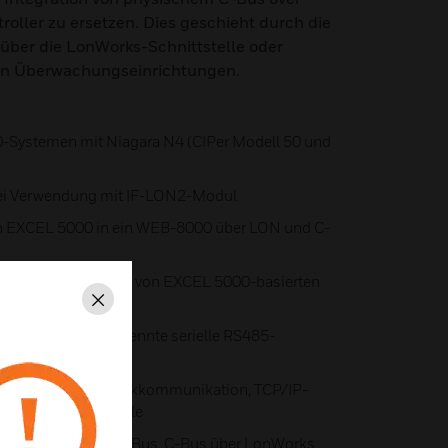
ller zu ersetzen. Dies geschieht durch die
 über die LonWorks-Schnittstelle oder
en Überwachungseinrichtungen.
Systemen mit Niagara N4 (CIPer Modell 50 und
bei Verwendung mit IF-LON2-Modul
von EXCEL 5000 in ein WEB-8000 über LON und C-
für die Aktualisierung von EXCEL 5000-basierten
Schließen
e galvanisch getrennte serielle RS485-
ür nahtlose Netzwerkkommunikation, TCP/IP-
 Netzwerkschnittstelle
en an physischen C-Bus, C-Bus über LonWorks