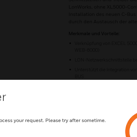
LonWorks, ohne XL5000-Contro
Installation des neuen C-Bus
durch den Austausch der alt
Merkmale und Vorteile:
Verknüpfung von EXCEL 5000-
WEB-8000)
LON-Netzwerkschnittstelle 
Unterstützt die Integration 
BUS
Eliminiert "Rip and Replace" 
er
Altsystemen
C-Bus-Kommunikation über ein
Schnittstelle
LAN (Ethernet)-Verbindung f
ocess your request. Please try after sometime.
fähige, leicht konfigurierbare
Bietet Anschlussmöglichkeit