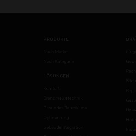
PRODUKTE
BRA
Nach Marke
Flug
Nach Kategorie
Gewe
Rech
LÖSUNGEN
Bild
Komfort
Regi
Brandmeldetechnik
Gesu
Gesundes Raumklima
Univ
Optimierung
Hotel
Gebäudeintegration
Indus