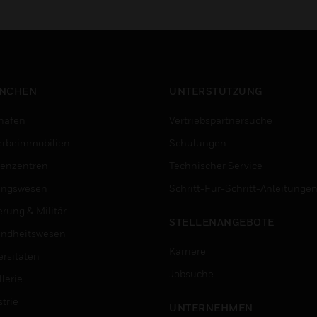
NCHEN
UNTERSTÜTZUNG
häfen
Vertriebspartnersuche
rbeimmobilien
Schulungen
enzentren
Technischer Service
ungswesen
Schritt-Für-Schritt-Anleitunge
erung & Militär
STELLENANGEBOTE
ndheitswesen
Karriere
ersitäten
Jobsuche
lerie
trie
UNTERNEHMEN