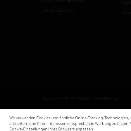
Einbruchmeldetechnik
Justi
Dienstleistungen
Einz
Copyright © 2026 Honeywell International, Inc.
Wir verwenden Cookies und ähnliche Online-Tracking-Technologien, u
erleichtern und Ihren Interessen entsprechende Werbung zu bieten. 
Cookie-Einstellungen Ihres Browsers anpassen.