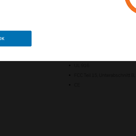
(virtueller C-Bus) oder Stand
Kann C-Bus- und LON-Verbind
Bei Verwendung mit CIPer Mode
erforderlich, WEB-8000 benö
OK
Optionale Wand- und Rack-
Zertifizierungen:
UL 916
FCC Teil 15, Unterabschnitt B,
CE