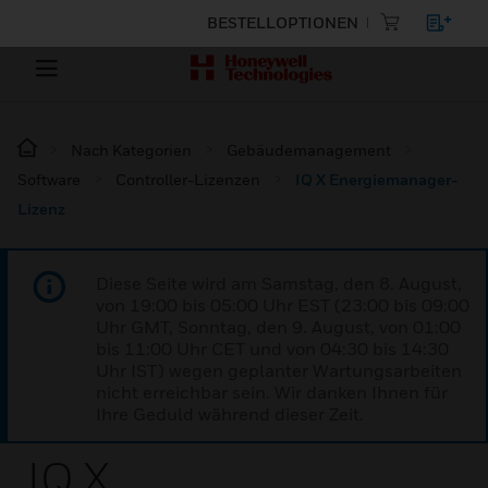
BESTELLOPTIONEN
Nach Kategorien
Gebäudemanagement
Software
Controller-Lizenzen
IQ X Energiemanager-
Lizenz
Diese Seite wird am Samstag, den 8. August,
von 19:00 bis 05:00 Uhr EST (23:00 bis 09:00
Uhr GMT, Sonntag, den 9. August, von 01:00
bis 11:00 Uhr CET und von 04:30 bis 14:30
Uhr IST) wegen geplanter Wartungsarbeiten
nicht erreichbar sein. Wir danken Ihnen für
Ihre Geduld während dieser Zeit.
IQ X