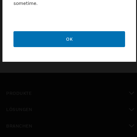
sometime.
IQ™X DDC-Stationen nutzen die leistungsfähige
Niagara N4-Plattform zur Regelung von Anlagen
und Geräten und bieten eine erweiterte Integration.
OK
PRODUKTE
toggle view
LÖSUNGEN
toggle view
BRANCHEN