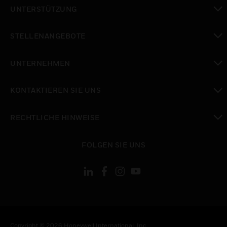
toggle view
UNTERSTÜTZUNG
toggle view
STELLENANGEBOTE
toggle view
UNTERNEHMEN
toggle view
KONTAKTIEREN SIE UNS
toggle view
RECHTLICHE HINWEISE
toggle view
FOLGEN SIE UNS
Copyright © 2026 Honeywell International, Inc.