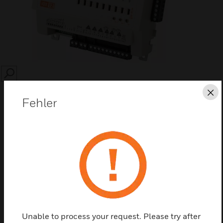
SEARCH
Sc
Fehler
Diese Seite als PDF speichern
Kontaktieren Sie uns
Unable to process your request. Please try after
Einen Partner finden