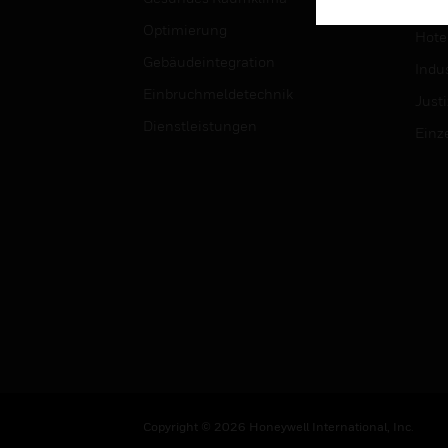
Univ
Optimierung
Hotel
Gebäudeintegration
Indus
Einbruchmeldetechnik
Justi
Dienstleistungen
Einz
Copyright © 2026 Honeywell International, Inc.