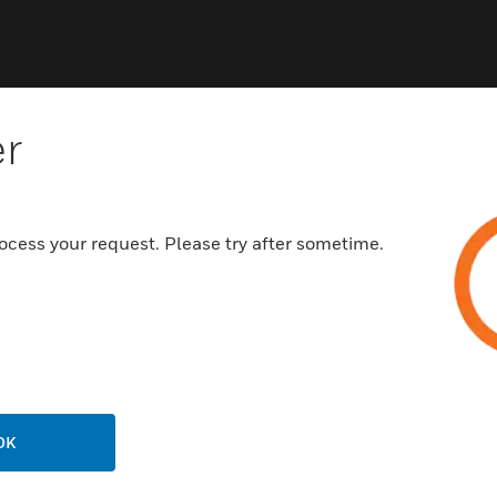
er
ocess your request. Please try after sometime.
NCHEN
UNTERSTÜTZUNG
häfen
Vertriebspartnersuche
rbeimmobilien
Schulungen
enzentren
Technischer Service
ungswesen
Schritt-Für-Schritt-Anleitunge
erung & Militär
OK
STELLENANGEBOTE
ndheitswesen
Karriere