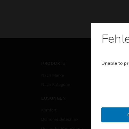
Fehl
Unable to pr
PRODUKTE
BRA
Nach Marke
Flug
Nach Kategorie
Gewe
Rech
LÖSUNGEN
Bild
Komfort
Regi
Brandmeldetechnik
Gesu
Gesundes Raumklima