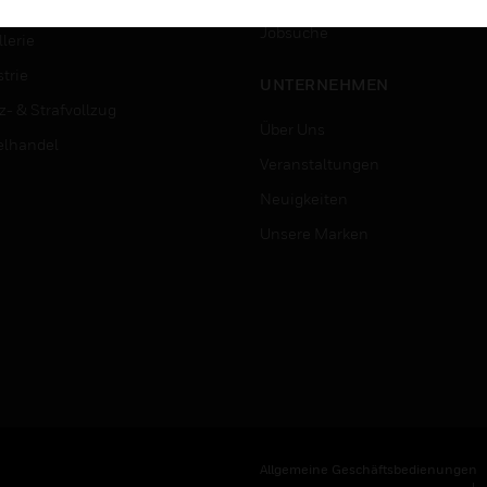
ersitäten
Jobsuche
lerie
trie
UNTERNEHMEN
z- & Strafvollzug
Über Uns
elhandel
Veranstaltungen
Neuigkeiten
Unsere Marken
Allgemeine Geschäftsbedienungen