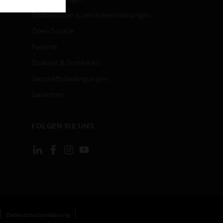
Endbenutzer-Lizenzvereinbarungen
Open Source
Patente
Qualität & Sicherheit
Geschäftsbedingungen
Garantien
FOLGEN SIE UNS
Datenschutzerklärung