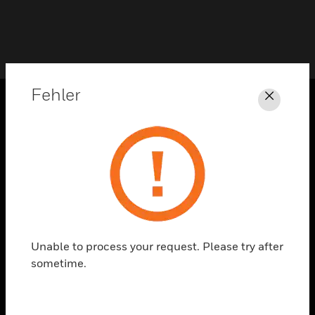
Fehler
Schli
PRODUKTE
toggle view
LÖSUNGEN
toggle view
BRANCHEN
toggle view
UNTERSTÜTZUNG
Unable to process your request. Please try after
sometime.
toggle view
STELLENANGEBOTE
toggle view
UNTERNEHMEN