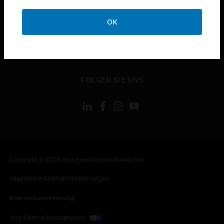
toggle view
OK
KONTAKTIEREN SIE UNS
toggle view
RECHTLICHE HINWEISE
toggle view
FOLGEN SIE UNS
Copyright © 2026 Honeywell International, Inc.
Allgemeine Geschäftsbedienungen
Datenschutzerklärung
Ihre Datenschutzoptionen