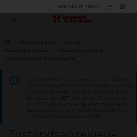
BESTELLOPTIONEN
Nach Kategorien
Zentralen
Brandmelderzentralen
Erweiterungsmodule
Zustandsanzeigen-Set Netzteil 7A
Diese Seite wird am Samstag, den 8. August,
von 19:00 bis 05:00 Uhr EST (23:00 bis 09:00
Uhr GMT, Sonntag, den 9. August, von 01:00
bis 11:00 Uhr CET und von 04:30 bis 14:30
Uhr IST) wegen geplanter Wartungsarbeiten
nicht erreichbar sein. Wir danken Ihnen für
Ihre Geduld während dieser Zeit.
Zustandsanzeigen-