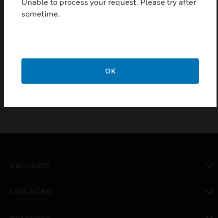
Unable to process your request. Please try after
sometime.
Das optionale Netzteil-Set 7A von Notifier für die
Zujstandsanzeige enthält eine komplette Baugruppe
und Verbindungskabel. Wird an der Seite des extern
montierten Netzteils montiert und zeigt den
Zustand des Netzteils an.
OK
PRODUKTE
toggle view
LÖSUNGEN
toggle view
BRANCHEN