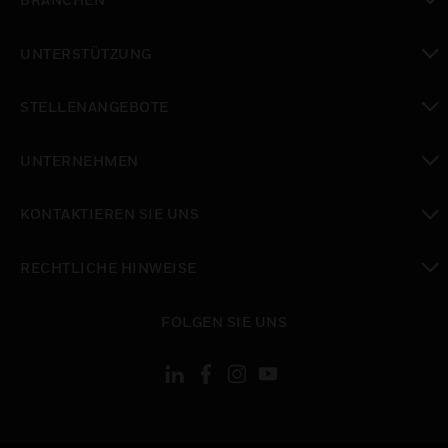
toggle view
UNTERSTÜTZUNG
toggle view
STELLENANGEBOTE
toggle view
UNTERNEHMEN
toggle view
KONTAKTIEREN SIE UNS
toggle view
RECHTLICHE HINWEISE
toggle view
FOLGEN SIE UNS