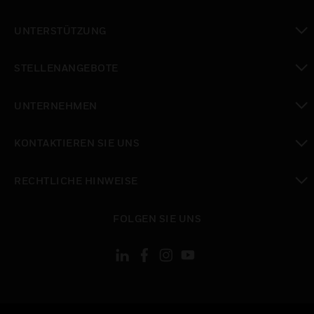
toggle view
UNTERSTÜTZUNG
toggle view
STELLENANGEBOTE
toggle view
UNTERNEHMEN
toggle view
KONTAKTIEREN SIE UNS
toggle view
RECHTLICHE HINWEISE
toggle view
FOLGEN SIE UNS