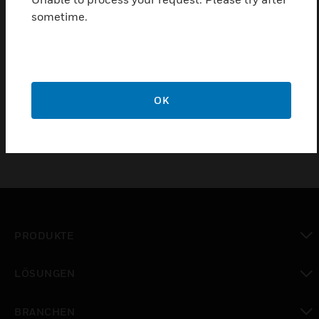
Morley graphics DXc AMX software and dongle
sometime.
package enables the display of key information from
their analogue addressable fire detection and fire
alarm system. Software and regular licence can be
upgraded with the features to extend the software
capabilities.
OK
PRODUKTE
toggle view
LÖSUNGEN
toggle view
BRANCHEN