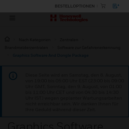
BESTELLOPTIONEN
Nach Kategorien
Zentralen
Brandmelderzentralen
Software zur Gefahrenerkennung
Graphics Software And Dongle Package
Diese Seite wird am Samstag, den 8. August,
von 19:00 bis 05:00 Uhr EST (23:00 bis 09:00
Uhr GMT, Sonntag, den 9. August, von 01:00
bis 11:00 Uhr CET und von 04:30 bis 14:30
Uhr IST) wegen geplanter Wartungsarbeiten
nicht erreichbar sein. Wir danken Ihnen für
Ihre Geduld während dieser Zeit.
Graphics Software